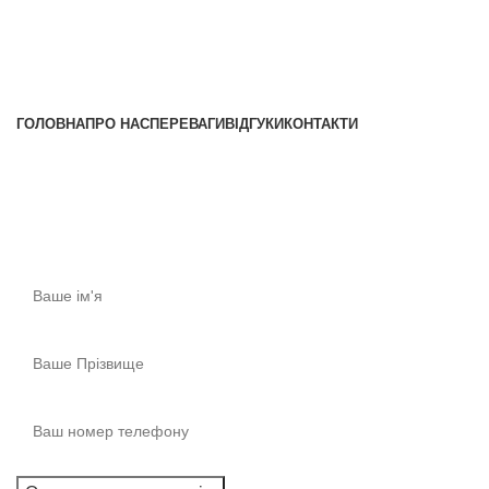
+38 (096) 852-16-44
+38 (097) 622-90-55
ГОЛОВНА
ПРО НАС
ПЕРЕВАГИ
ВІДГУКИ
КОНТАКТИ
Консультація
Отримайте першокласну консультацію!​
Ми готові відповісти прямо зараз! Запишіться на
консультацію.