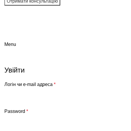
Я даю згоду на обробку персональних даних і
погоджуюся з користувальницькою угодою та політикою
конфіденційності
Menu
Мій обліковий запис
Увійти
Логін чи e-mail адреса
*
Password
*