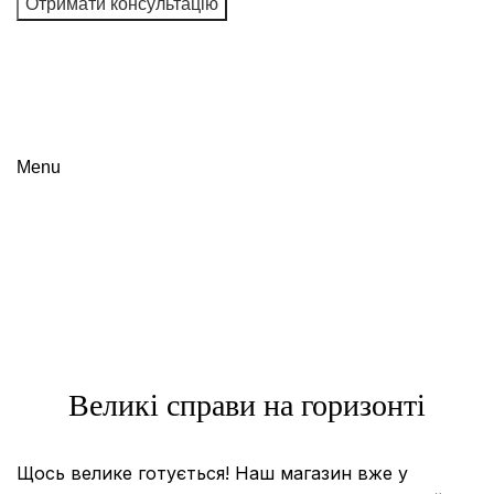
Я даю згоду на обробку персональних даних і
погоджуюся з користувальницькою угодою та політикою
конфіденційності
Menu
Shop
Categories
Великі справи на горизонті
Щось велике готується! Наш магазин вже у