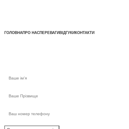
+38 (096) 852-16-44
+38 (097) 622-90-55
ГОЛОВНА
ПРО НАС
ПЕРЕВАГИ
ВІДГУКИ
КОНТАКТИ
Консультація
Отримайте першокласну консультацію!​
Ми готові відповісти прямо зараз! Запишіться на
консультацію.