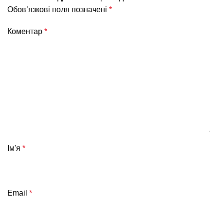
Обов’язкові поля позначені
*
Коментар
*
Ім'я
*
Email
*