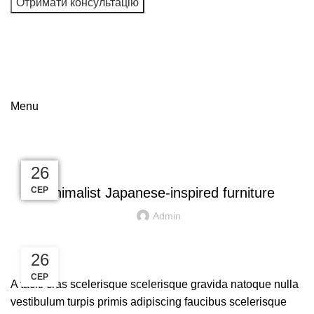
Я даю згоду на обробку персональних даних і
погоджуюся з користувальницькою угодою та політикою
конфіденційності
Menu
Blog
INSPIRATION
27
27
27
27
27
26
СЕР
СЕР
СЕР
СЕР
СЕР
СЕР
Minimalist Japanese-inspired furniture
Admin
26
СЕР
A taciti cras scelerisque scelerisque gravida natoque nulla
vestibulum turpis primis adipiscing faucibus scelerisque