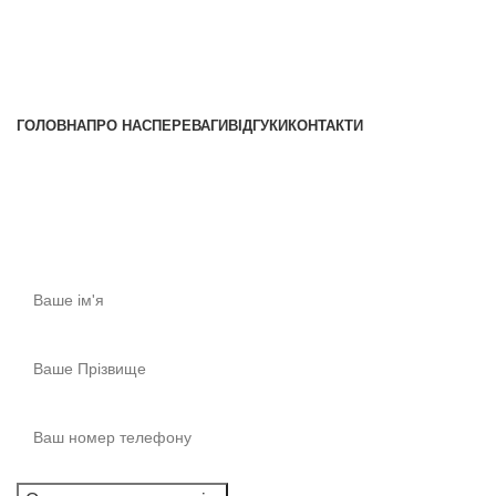
+38 (096) 852-16-44
+38 (097) 622-90-55
ГОЛОВНА
ПРО НАС
ПЕРЕВАГИ
ВІДГУКИ
КОНТАКТИ
Консультація
Отримайте першокласну консультацію!​
Ми готові відповісти прямо зараз! Запишіться на
консультацію.