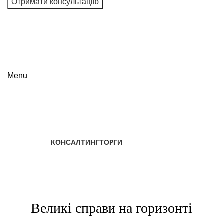
Я даю згоду на обробку персональних даних і
погоджуюся з користувальницькою угодою та політикою
конфіденційності
Menu
ТОРГИ
Categories
КОНСАЛТИНГ
ТОРГИ
Великі справи на горизонті