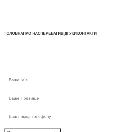
+38 (096) 852-16-44
+38 (097) 622-90-55
ГОЛОВНА
ПРО НАС
ПЕРЕВАГИ
ВІДГУКИ
КОНТАКТИ
Консультація
Отримайте першокласну консультацію!​
Ми готові відповісти прямо зараз! Запишіться на
консультацію.